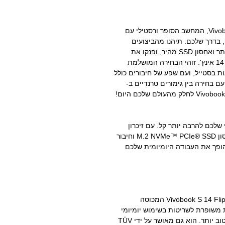
התכוננו להרפתקאות נהדרות עם Vivobook S 14 Flip, המחשב הסופר ורסטילי עם
שחק, בדרך שלכם. תיהנו מהביצועים
החלקים של מעבדי ™Intel® Core העדכניים ביותר ואחסון SSD מהיר, ופנקו את
עיניכם עם מסך NanoEdge המדהים שלו בגודל 14 אינץ'. זוהי הבחירה המושלמת
 בסטייל, ועם שפע של חיבורים כולל
קום. עם בחירה בין גימורים טרנדיים ב-
 היומיומי שלכם להרבה יותר קל. עם זיכרון
DDR4 RAM, מערכת קירור ASUS IceCool, אחסון M.2 NVMe™ PCIe® SSD וחיבור
וחד, Vivobook S 14 Flip תמיד הופך את העבודה היומיומית שלכם
פנקו עת עיניכם עם מסך NanoEdge החדש של Vivobook S 14 Flip המכוסה
Corning Go עבור עמידות משופרת לשריטות בשימוש יומיומי
ויחס מסך לגוף נרחב של 85%, הכל פשוט נראה טוב יותר. הוא גם מאושר על ידי TÜV