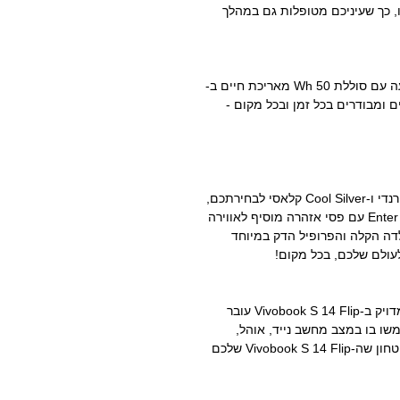
ת שלו, כך שעיניכם מטופלות גם במהלך
תהינו מפרודוקטיביות בלתי פוסקת תוך כדי תנועה עם סוללת 50 Wh מאריכת חיים ב-
רודוקטיביים ומבודרים בכל זמן ובכל מקום -
Vivobook S 14 Flip מגיע בגימורי Quiet Blue טרנדי ו-Cool Silver קלאסי לבחירתכם,
עם מכסה מתכתי לתחושה מעולה. בפנים, מקש Enter עם פסי אזהרה מוסיף לאווירה
דה הקלה והפרופיל הדק במיוחד
לעמידות האולטימטיבית, ציר 360° המהונדס במדויק ב-Vivobook S 14 Flip עובר
20,0 מחזורים. השתמשו בו במצב מחשב נייד, אוהל,
מעמד או טאבלט - או כל דבר שביניהם - עם הביטחון שה-Vivobook S 14 Flip שלכם