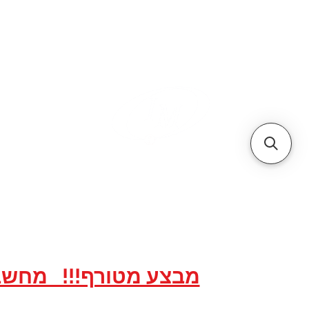
א
אתר הסחר של
אתר הסחר לאר
20 שנות מקצועיות ואמינות, אנו תמיד לשירותכם עם מחירים תחרותיים...
מבצע מטורף!!! מחשבים ACER All in One במחירים מיוחדים ל