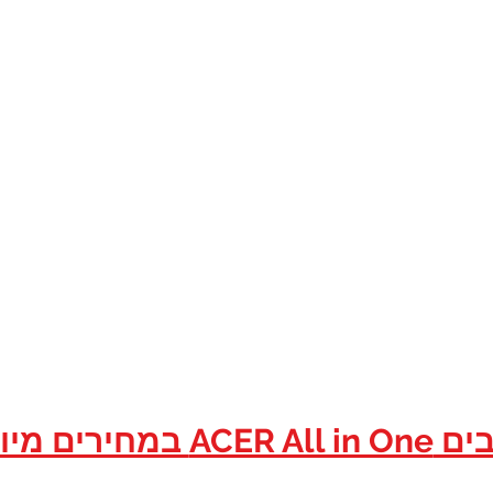
יי אם טכנולוג
גונים / ועדי עובדים במסגרת הס
חצו כאן...