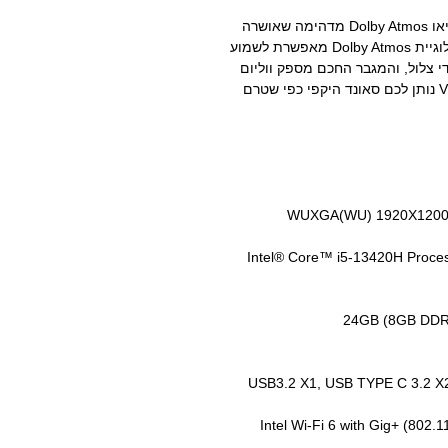
Vivobook S 14 Flip מצויד במערכת סאונד סטריאו Dolby Atmos מדהימה שאושרה
על ידי מומחי האודיו של Harman Kardon. טכנולוגיית Dolby Atmos מאפשרת לשמוע
י צלול, והמגבר החכם מספק ווליום
גבוה יותר עם פחות עיוותים. Vivobook S 14 Flip נותן לכם סאונד היקפי כפי שטרם
14.0 WUXGA(WU) 1920X1200
Intel® Core™ i5-13420H Proces
USB3.2 X1, USB TYPE C 3.2 X2