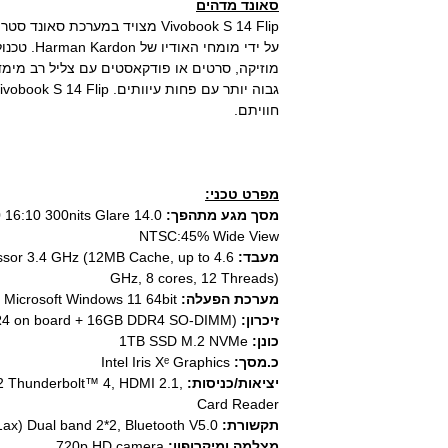
סאונד מדהים
מוזיקה, סרטים או פודקאסטים עם צליל רב מימד
חוויתם.
מפרט טכני:
מסך מגע מתהפך:
 16:10 300nits Glare
NTSC:45% Wide View
מעבד:
sor 3.4 GHz (12MB Cache, up to 4.6
GHz, 8 cores, 12 Threads)
מערכת הפעלה:
Microsoft Windows 11 64bit
זיכרון:
24GB (8GB DDR4 on board + 16GB DDR4 SO-DIMM)
כונן:
1TB SSD M.2 NVMe
כ.מסך:
Intel Iris Xᵉ Graphics
יציאות/כניסות:
 Thunderbolt™ 4, HDMI 2.1,
Card Reader
תקשורת:
Intel Wi-Fi 6 with Gig+ (802.11ax) Dual band 2*2, Bluetooth V5.0
מצלמה ומיקרופון:
720p HD camera