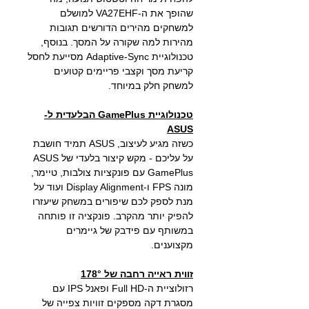
שהופך את ה-VA27EHF למושלם
למשחקים מהירים הדורשים תגובות
מהירות למה שקורה על המסך. בנוסף,
טכנולוגיית Adaptive-Sync מסייעת לחסל
קריעת מסך וקצבי פריימים קטועים
למשחק חלק במיוחד.
טכנולוגיית GamePlus הבלעדית ל-
ASUS
כשזה מגיע לעיצוב, ASUS תמיד חושבת
על עליכם - מקש קיצור בלעדי של ASUS
GamePlus עם פונקציות צולבות, טיימר,
מונה FPS ו-Display Alignment ועוד על
מנת לספק לכם שיפורים במשחק שיעזרו
להפיק יותר מהקרב. פונקציה זו פותחה
במשותף עם פידבק של גיימרים
מקצוענים.
זווית ראייה רחבה של 178°
רזולוציית ה-Full HD ופאנל IPS עם
מסגרת דקה מספקים זוויות צפייה של