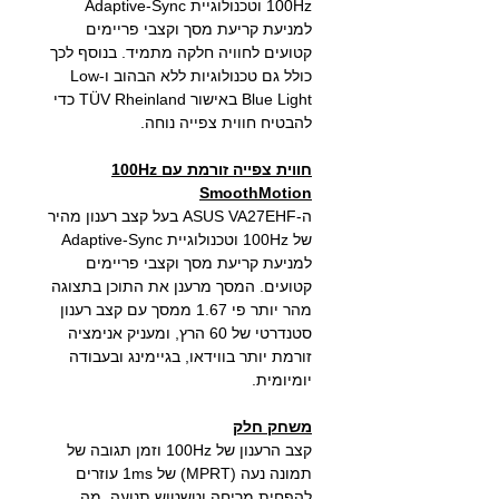
100Hz וטכנולוגיית Adaptive-Sync
למניעת קריעת מסך וקצבי פריימים
קטועים לחוויה חלקה מתמיד. בנוסף לכך
כולל גם טכנולוגיות ללא הבהוב ו-Low
Blue Light באישור TÜV Rheinland כדי
להבטיח חווית צפייה נוחה.
חווית צפייה זורמת עם 100Hz
SmoothMotion
ה-ASUS VA27EHF בעל קצב רענון מהיר
של 100Hz וטכנולוגיית Adaptive-Sync
למניעת קריעת מסך וקצבי פריימים
קטועים. המסך מרענן את התוכן בתצוגה
מהר יותר פי 1.67 ממסך עם קצב רענון
סטנדרטי של 60 הרץ, ומעניק אנימציה
זורמת יותר בווידאו, בגיימינג ובעבודה
יומיומית.
משחק חלק
קצב הרענון של 100Hz וזמן תגובה של
תמונה נעה (MPRT) של 1ms עוזרים
להפחית מריחה וטשטוש תנועה, מה