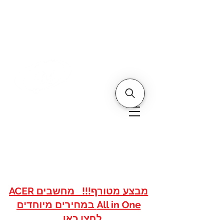
דף הבית
אודותינו
צור קשר
איי אם
אתר הסחר של
טכנולוגיות
www.imshops.co.il
להזמנות/שרות לקוחות
08-8559050
מבצע מטורף!!! מחשבים ACER
All in One במחירים מיוחדים
לחצו כאן...