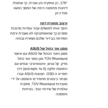
178°, הן אופקית והן אנכית, כך שתוכלו
ליהנות מתמונה היפה של המסך כמעט
מכל כיוון.
עיצוב מסגרת דקה
הופך אותו למושלם עבור עמדות מרובות
מסכים כך שהאסתטיקה לא נשברת ורמת
הסחיפה בבידור שלכם נשארת גבוהה.
מסנן אור כחול של ASUS
מסנן האור הכחול של ASUS עם אישור
TÜV Rheinland מגן מפני אור כחול
מזיק. קל ונגיש, אינטואיטיבי וגמיש עם
התאמה חלקה (0 עד מקסימום) דרך
תפריט ה-OSD. תצוגות ASUS עברו
מבחני ביצועים מחמירים והוסמכו על ידי
מעבדות TÜV Rheinland, ספקית
עולמית של שירותי טכני, בטיחות
והסמכה.
טכנולוגיית ASUS Flicker Free