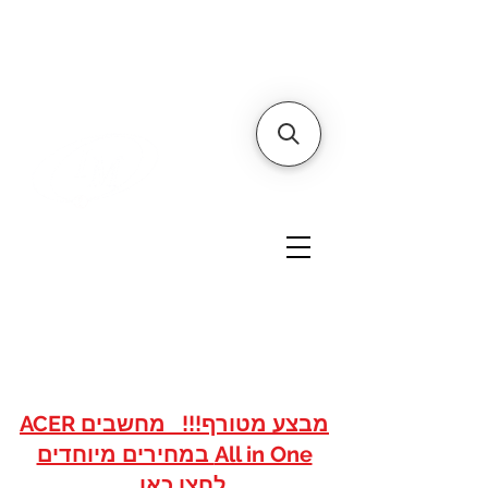
דף הבית
אודותינו
צור קשר
איי אם
אתר הסחר של
טכנולוגיות
www.imshops.co.il
להזמנות/שרות לקוחות
08-8559050
מבצע מטורף!!! מחשבים ACER
All in One במחירים מיוחדים
לחצו כאן...