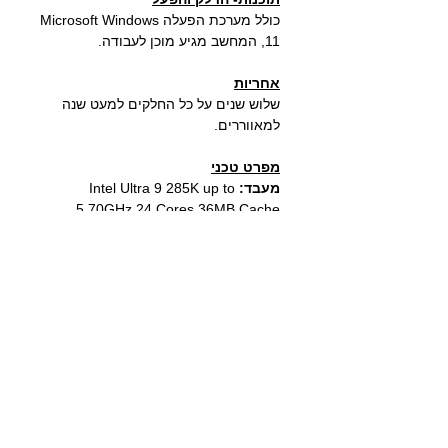
כולל מערכת הפעלה
Microsoft Windows
11
, המחשב מגיע מוכן לעבודה.
אחריות
שלוש שנים על כל החלקים למעט
שנה
למאווררים.
מפרט טכני
מעבד:
Intel Ultra 9 285K up to
5.70GHz 24 Cores 36MB Cache
קירור נוזלי למעבד:
קירור נוזלי Cooler
Master 360 Core 2 ARGB
לוח אם:
לוח לאינטל דור 15 Gigabyte
Z890M GAMING X mATX 2.5GbE
LGA1851
זיכרון:
64GB DDR5 6000Mhz
כולל
צלעות קירור RGB
דיסק אחסון מהיר
:
4TB SSD GEN 4.0
NVMe
כרטיס מסך:
Gigabyte GeForce RTX
5090 GAMING OC 32G