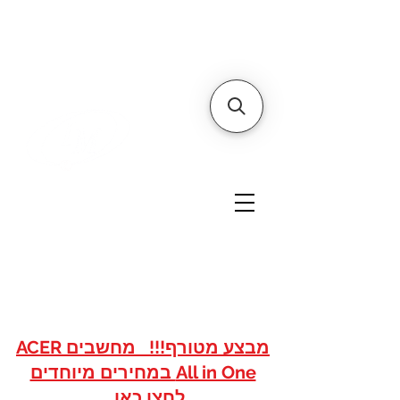
דף הבית
אודותינו
צור קשר
איי אם
אתר הסחר של
טכנולוגיות
www.imshops.co.il
להזמנות/שרות לקוחות
08-8559050
מבצע מטורף!!! מחשבים ACER
All in One במחירים מיוחדים
לחצו כאן...