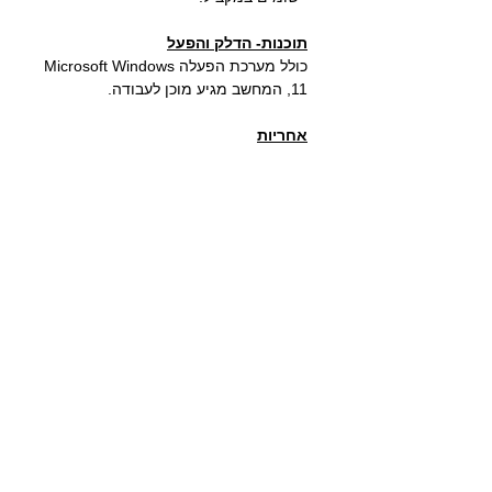
תוכנות- הדלק והפעל
כולל מערכת הפעלה Microsoft Windows
11, המחשב מגיע מוכן לעבודה.
אחריות
שלוש שנים על כל החלקים, שנה לספק
הכוח ומאווררים.
מפרט טכני
מעבד
דור 15 Intel Ultra 5
225 2.7Ghz up to 4.9GHz 10
Core 20MB
מערכת הפעלה-
Windows 11
לוח אם-
Gigabyte H810 DDR5
זיכרון-
16GB DDR5 5600Mhz
דיסק אחסון מהיר-
1TB SSD M.2
GEN 4.0 NVMe
כ.מסך-
Intel® UHD Graphics 730
יציאות-
5X USB 3.1, 3X USB 2.1,