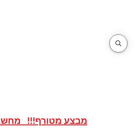
א
אתר הסחר של
אתר הסחר לאר
20 שנות מקצועיות ואמינות, אנו תמיד לשירותכם עם מחירים תחרותיים...
מבצע מטורף!!! מחשבים ACER All in One במחירים מיוחדים ל