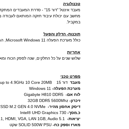
טכנולוגיה
מעבד אינטל "דור 15" - סדרת המעבדים המתקדמת והחדשה!
מחשב עם יכולת עיבוד חזקה המותאם לעבודה מ
במקביל.
תוכנות- הדלק והפעל
כולל מערכת הפעלה Microsoft Windows 11, המחשב מגיע מוכן לעבודה.
אחריות
שלוש שנים על כל החלקים, שנה לספק הכוח ומאו
מפרט טכני
מעבד
דור 15 Intel Ultra 5 225 2.7Ghz up to 4.9GHz 10 Core 20MB
מערכת הפעלה-
Windows 11
לוח אם-
Gigabyte H810 DDR5
זיכרון-
32GB DDR5 5600Mhz
דיסק אחסון מהיר-
1TB SSD M.2 GEN 4.0 NVMe
כ.מסך-
Intel® UHD Graphics 730
יציאות-
5X USB 3.1, 3X USB 2.1, HDMI, VGA, LAN 1GB, Audio 5.1
מארז וספק כח-
SOLID 500W PSU שקט