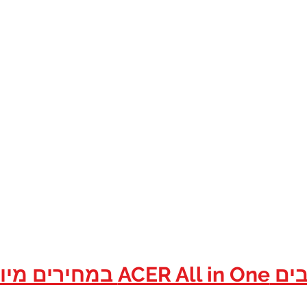
יי אם טכנולוג
גונים / ועדי עובדים במסגרת הס
חצו כאן...