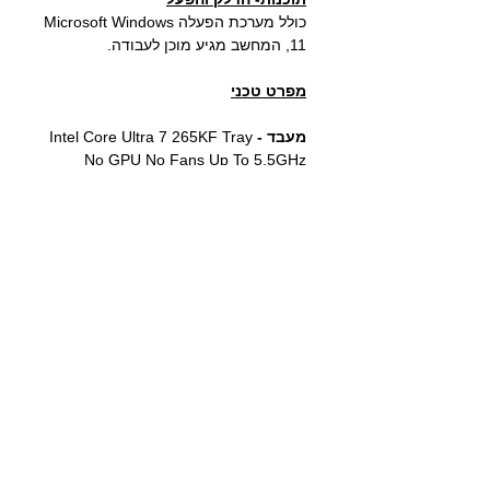
כולל מערכת הפעלה Microsoft Windows
11, המחשב מגיע מוכן לעבודה.
מפרט טכני
מעבד -
Intel Core Ultra 7 265KF Tray
No GPU No Fans Up To 5.5GHz
קירור למעבד-
Antec R4000 12cm Fan
ARGB
לוח אם-
Gigabyte H810 DDR5
זיכרון-
32GB DDR5 6000Mhz כולל
צלעות קירור
דיסק אחסון מהיר-
1TB SSD M.2 GEN
4.0 NVMe
כ.מסך-
Nvidia Geforce RTX 5060
8GB GDDR5
יציאות-
2X USB 3.1, 4X USB 2.1, 1X
HDMI, 3X DisplayPort, LAN
1GB, Audio 5.1
מארז וספק כח-
Antec AX61 ELITE
ARGB Mid-Tower+PSU 750W Silent