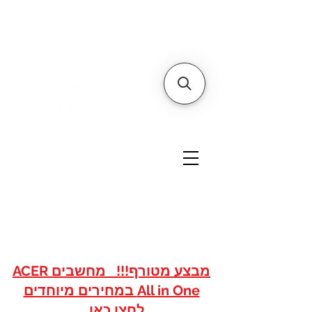
דף הבית
אודותינו
צור קשר
איי אם
אתר הסחר של
טכנולוגיות
www.imshops.co.il
להזמנות/שרות לקוחות
08-8559050
מבצע מטורף!!! מחשבים ACER
All in One במחירים מיוחדים
לחצו כאן...