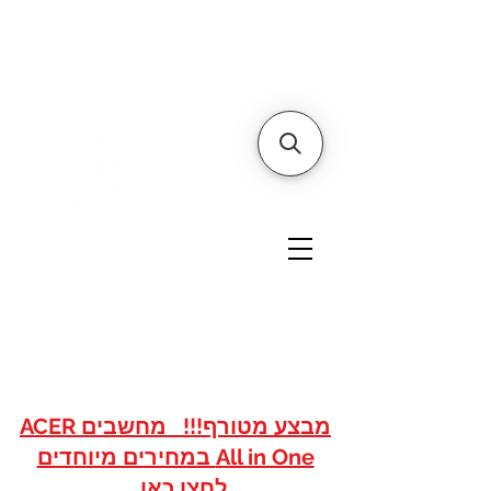
דף הבית
אודותינו
צור קשר
איי אם
אתר הסחר של
טכנולוגיות
www.imshops.co.il
להזמנות/שרות לקוחות
08-8559050
מבצע מטורף!!! מחשבים ACER
All in One במחירים מיוחדים
לחצו כאן...