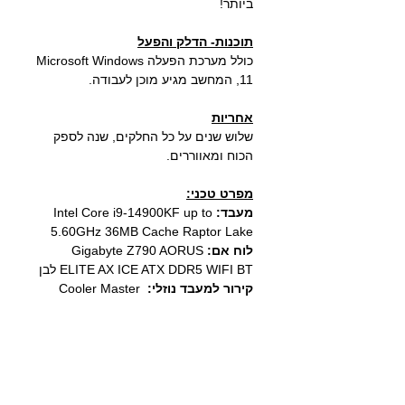
ביותר!
תוכנות- הדלק והפעל
כולל מערכת הפעלה
Microsoft Windows
11
, המחשב מגיע מוכן לעבודה.
אחריות
שלוש שנים על כל החלקים
, שנה לספק
הכוח ומאווררים.
מפרט טכני:
מעבד:
Intel Core i9-14900KF up to
5.60GHz 36MB Cache Raptor Lake
לוח אם:
Gigabyte Z790 AORUS
ELITE AX ICE ATX DDR5 WIFI BT
לבן
קירור למעבד נוזלי:
Cooler Master
360 Core II White 280W TDP לבן
זיכרון:
Kingston Fury Beast White
RGB Expo 64GB 2X32 6000MHZ
DDR5 CL30 לבן
דיסק אחסון מהיר:
Samsung 990
EVO 2TB PCIE4.0X4/5.0X2 NVME