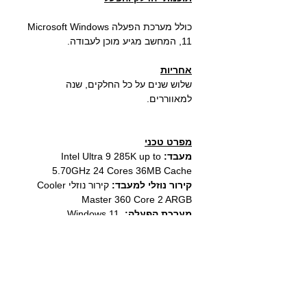
כולל מערכת הפעלה
Microsoft Windows
11
, המחשב מגיע מוכן לעבודה.
אחריות
שלוש שנים על כל החלקים, שנה
למאווררים.
מפרט טכני
מעבד:
Intel Ultra 9 285K up to
5.70GHz 24 Cores 36MB Cache
קירור נוזלי למעבד:
קירור נוזלי Cooler
Master 360 Core 2 ARGB
מערכת הפעלה:
Windows 11
לוח אם:
GIGABYTE Z890M AORUS
ELITE WIFI7 ICE WiFi7 BT PCIE 5
לבן
זיכרון:
64GB DDR5 6000Mhz כולל
צלעות קירור RGB לבן
דיסק אחסון מהיר
: 4TB SSD GEN 4.0