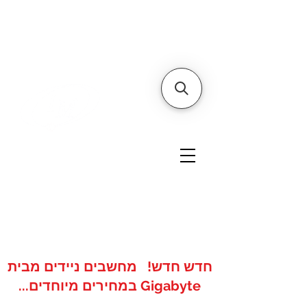
דף הבית
אודותינו
צור קשר
איי אם
אתר הסחר של
טכנולוגיות
www.imshops.co.il
להזמנות/שרות לקוחות
08-8559050
חדש חדש! מחשבים ניידים מבית
Gigabyte במחירים מיוחדים...