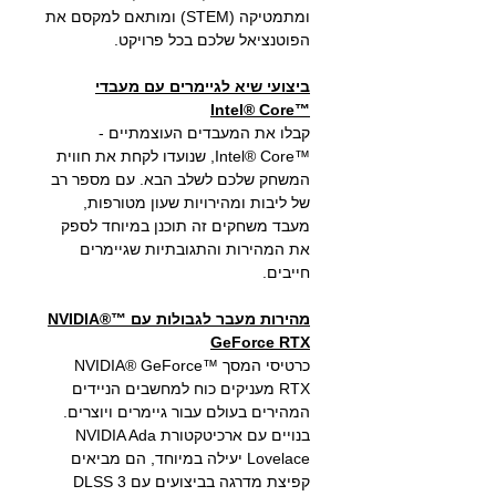
ומתמטיקה (STEM) ומותאם למקסם את
הפוטנציאל שלכם בכל פרויקט.
ביצועי שיא לגיימרים עם מעבדי
™Intel® Core
קבלו את המעבדים העוצמתיים -
™Intel® Core, שנועדו לקחת את חווית
המשחק שלכם לשלב הבא. עם מספר רב
של ליבות ומהירויות שעון מטורפות,
מעבד משחקים זה תוכנן במיוחד לספק
את המהירות והתגובתיות שגיימרים
חייבים.
מהירות מעבר לגבולות עם ™NVIDIA®
GeForce RTX
כרטיסי המסך ™NVIDIA® GeForce
RTX מעניקים כוח למחשבים הניידים
המהירים בעולם עבור גיימרים ויוצרים.
בנויים עם ארכיטקטורת NVIDIA Ada
Lovelace יעילה במיוחד, הם מביאים
קפיצת מדרגה בביצועים עם DLSS 3