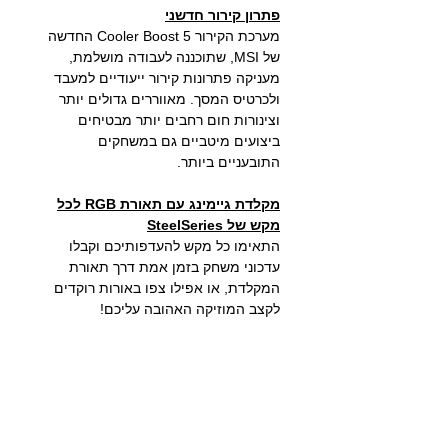
פתרון קירור חדשני
מערכת הקירור Cooler Boost 5 החדשה
של MSI, שתוכננה לעבודה מושלמת,
מעניקה פתרונות קירור ייעודיים למעבד
ולכרטיס המסך. מאווררים גדולים יותר
וצינורות חום רחבים יותר מבטיחים
ביצועים מיטביים גם במשחקים
התובעניים ביותר.
מקלדת גיימינג עם תאורת RGB לכל
מקש של SteelSeries
התאימו כל מקש להעדפותיכם וקבלו
עדכוני משחק בזמן אמת דרך תאורת
המקלדת, או אפילו צפו באורות רוקדים
לקצב המוזיקה האהובה עליכם!
גרפיקה ללא תחרות
מחשבי הגיימינג של MSI בנויים
בהתאמה מושלמת לגיימרים ומציעים
תצוגה ברזולוציה גבוהה וקצב רענון מהיר.
הפכו את עולם המשחקים שלכם