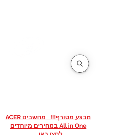
דף הבית
אודותינו
צור קשר
איי אם
אתר הסחר של
טכנולוגיות
www.imshops.co.il
להזמנות/שרות לקוחות
08-8559050
מבצע מטורף!!! מחשבים ACER
All in One במחירים מיוחדים
לחצו כאן...