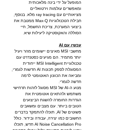
המופעל על ידי בינה מלאכותית
ומאפשרים עולמות וירטואליים
מציאותיים עם ray tracing מלא. בנוסף,
חבילת הטכנולוגיות Max-Q ממטבת את
ביצועי המערכת, צריכת החשמל, חיי
הסוללה והאקוסטיקה ליעילות שיא.
עכשיו עם AI
מחשבי MSI מאיצים יישומים מהר ויעיל
יותר מתמיד. הם מגיעים כסטנדרט עם
טכנולוגיית MSI Intelligent ייחודית
המסוגלת לספק תכונות AI חדשות לגמרי,
ומביאה את הכוונון האוטומטי לרמה
חדשה לגמרי.
מנוע ה-AI של MSI מסוגל לזהות תרחישי
משתמש ולהתאים אוטומטית את
הגדרות החומרה להשגת הביצועים
הטובים ביותר. עם מצבים ומשאבים
פשוטים של AI, תוכלו להתמקד בדברים
החשובים כמו יצירה, עבודה ובידור. כולל
AI Noise Cancellation Pro חדש, תוכלו