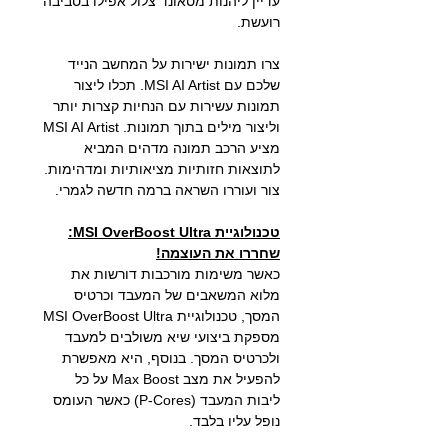
עדיין ליהנות מסאונד צלול אפילו בסביבה
רועשת.
צרו תמונות ישירות על המחשב הנייד
שלכם עם MSI AI Artist. תכלו ליצור
תמונות עשירות עם הנחיות קצרות יותר
וליצור מילים בתוך תמונות. MSI AI Artist
מציע הרכב תמונה מדהים המביא
לתוצאות חזותיות מציאותיות ומדהימות.
צור ועוררו השראה ברמה חדשה לגמרי.
טכנולוגיית MSI OverBoost Ultra:
שחררו את העוצמה!
כאשר משימות מורכבות דורשות את
מלוא המשאבים של המעבד וכרטיס
המסך, טכנולוגיית MSI OverBoost Ultra
מספקת ביצועי שיא משולבים למעבד
ולכרטיס המסך. בנוסף, היא מאפשרת
להפעיל את מצב Max Boost על כל
ליבות המעבד (P-Cores) כאשר העומס
נופל עליו בלבד.