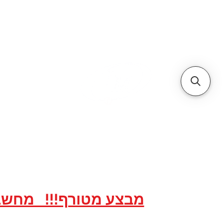
א
אתר הסחר של
אתר הסחר לאר
20 שנות מקצועיות ואמינות, אנו תמיד לשירותכם עם מחירים תחרותיים...
מבצע מטורף!!! מחשבים ACER All in One במחירים מיוחדים ל