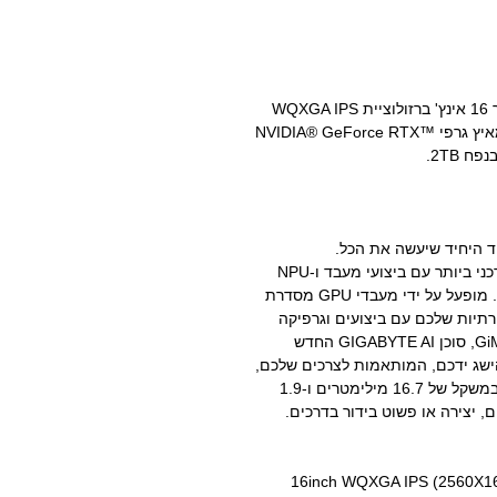
מחשב נייד ליוצרי תוכן מבית Gigabyte בעל מסך 16 אינץ' ברזולוציית WQXGA IPS
(2560X1600), מעבד AMD Ryzen R9 X370, מאיץ גרפי NVIDIA® GeForce RTX™
GIGAB, המחשב הנייד היחיד שיעשה את הכל.
הכולל מעבד AMD Ryzen™ AI 300 Series העדכני ביותר עם ביצועי מעבד ו-NPU
הטובים מסוגם לתמיכה בתהליכי העבודה שלכם. מופעל על ידי מעבדי GPU מסדרת
NV, שדרגו את היצירתיות שלכם עם ביצועים וגרפיקה
משופרים על ידי בינה מלאכותית. הודות ל-GiMATE, סוכן GIGABYTE AI החדש
הישג ידכם, המותאמות לצרכים שלכם,
בצורה אינטואיטיבית. GIGABYTE AERO X16, במשקל של 16.7 מילימטרים ו-1.9
 יצירה או פשוט בידור בדרכים.
16inch WQXGA IPS (2560X160