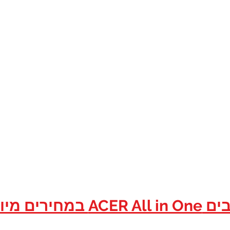
יי אם טכנולוג
גונים / ועדי עובדים במסגרת הס
חצו כאן...