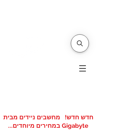
דף הבית
אודותינו
צור קשר
איי אם
אתר הסחר של
טכנולוגיות
www.imshops.co.il
להזמנות/שרות לקוחות
08-8559050
חדש חדש! מחשבים ניידים מבית
Gigabyte במחירים מיוחדים...