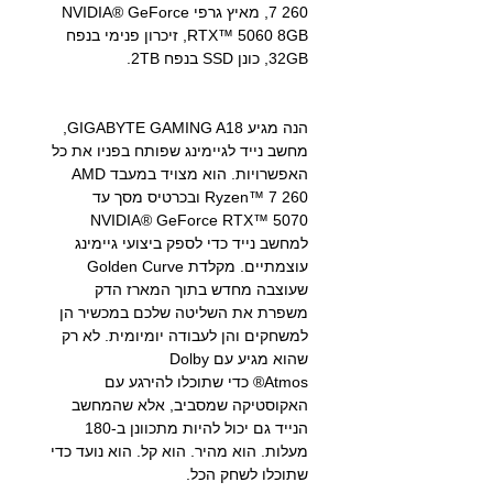
7 260, מאיץ גרפי NVIDIA® GeForce
RTX™ 5060 8GB, זיכרון פנימי בנפח
32GB, כונן SSD בנפח 2TB.
הנה מגיע GIGABYTE GAMING A18,
מחשב נייד לגיימינג שפותח בפניו את כל
האפשרויות. הוא מצויד במעבד AMD
Ryzen™ 7 260 ובכרטיס מסך עד
NVIDIA® GeForce RTX™ 5070
למחשב נייד כדי לספק ביצועי גיימינג
עוצמתיים. מקלדת Golden Curve
שעוצבה מחדש בתוך המארז הדק
משפרת את השליטה שלכם במכשיר הן
למשחקים והן לעבודה יומיומית. לא רק
שהוא מגיע עם Dolby
Atmos® כדי שתוכלו להירגע עם
האקוסטיקה שמסביב, אלא שהמחשב
הנייד גם יכול להיות מתכוונן ב-180
מעלות. הוא מהיר. הוא קל. הוא נועד כדי
שתוכלו לשחק הכל.