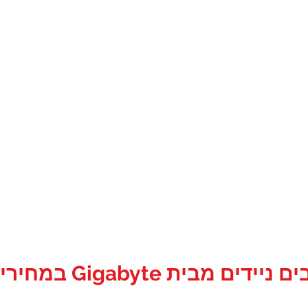
יי אם טכנולוג
גונים / ועדי עובדים במסגרת הס
Gigabyt במחירים מיוחדים...