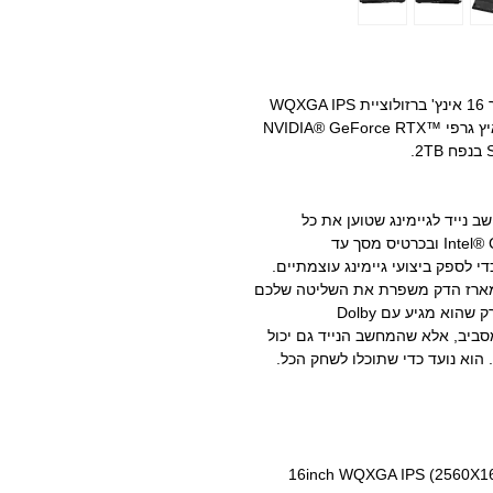
מחשב נייד ליוצרי תוכן מבית Gigabyte בעל מסך 16 אינץ' ברזולוציית WQXGA IPS
(2560X1600), מעבד INTEL Core 7 240H, מאיץ גרפי NVIDIA® GeForce RTX™
GIGABYTE GAMING A16 PRO, מחשב נייד לגיימינג שטוען את כל
האפשרויות. הוא מצויד במעבד Intel® Core ™ 7 240H ובכרטיס מסך עד
NVID למחשב נייד כדי לספק ביצועי גיימינג עוצמתיים.
חדש בתוך המארז הדק משפרת את השליטה שלכם
במכשיר הן למשחקים והן לעבודה יומיומית. לא רק שהוא מגיע עם Dolby
שמסביב, אלא שהמחשב הנייד גם יכול
16inch WQXGA IPS (2560X160