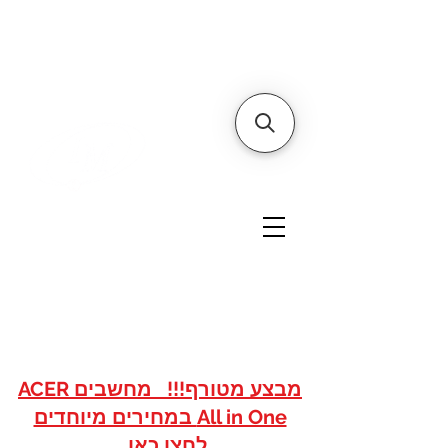
דף הבית
אודותינו
צור קשר
איי אם
אתר הסחר של
טכנולוגיות
www.imshops.co.il
להזמנות/שרות לקוחות
08-8559050
מבצע מטורף!!! מחשבים ACER
All in One במחירים מיוחדים
לחצו כאן...