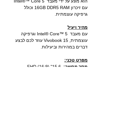
הוא מונע על ידי מעבד 5
Intel®™ Core
עם זיכרון
16GB DDR5 RAM וכולל
גרפיקה עוצמתית.
מהיר ויעיל
עם מעבד Intel® Core™ 5 ו
גרפיקה
עוצמתית,
Vivobook 15 עוזר לכם לבצע
דברים במהירות וביעילות.
מפרט טכני:
מסך מחשב:
15.6" (16:9) FHD
(1920x1080) Anti-Glare, IPS-level
Panel with 45% NTSC, 250nit
מעבד:
Intel® Core™ 5 120U 1.4Ghz
up to 5.0Ghz 10 Core Processor, 12M
מערכת הפעלה:
Microsoft Windows 11
64bit
זיכרון
: 24GB DDR5 4800Mhz
כונן: 2TB SSD M.2 NVMe
כ.מסך: Intel UHD Graphics
יציאות/כניסות: USB2.0 X2, USB3.2 X1,
TYPE C X1, HDMI, Card Reader,