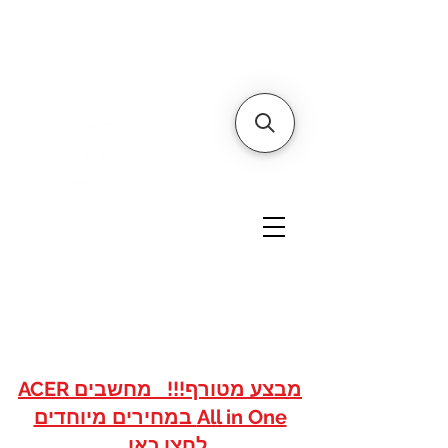
דף הבית
אודותינו
צור קשר
איי אם
אתר הסחר של
טכנולוגיות
www.imshops.co.il
להזמנות/שרות לקוחות
08-8559050
מבצע מטורף!!! מחשבים ACER
All in One במחירים מיוחדים
לחצו כאן...