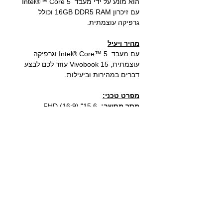
הוא מונע על ידי מעבד 5
Intel®™ Core
עם זיכרון
16GB DDR5 RAM וכולל
גרפיקה עוצמתית.
מהיר ויעיל
עם מעבד Intel® Core™ 5 ו
גרפיקה
עוצמתית,
Vivobook 15 עוזר לכם לבצע
דברים במהירות וביעילות.
מפרט טכני:
מסך מחשב:
15.6" (16:9) FHD
(1920x1080) Anti-Glare, IPS-level
Panel with 45% NTSC, 250nit
מעבד:
Intel® Core™ 5 120U 1.4Ghz
up to 5.0Ghz 10 Core Processor, 12M
מערכת הפעלה:
Microsoft Windows 11
64bit
זיכרון
: 16GB DDR5 4800Mhz
כונן: 1TB SSD M.2 NVMe
כ.מסך: Intel UHD Graphics
יציאות/כניסות: USB2.0 X2, USB3.2 X1,
TYPE C X1, HDMI, Card Reader,