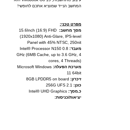
המחשב הנייד שמוציא אתכם לחופשי!
מפרט טכני:
מסך מחשב:
15.6Inch (16:9) FHD
(1920x1080) Anti-Glare, IPS-level
Panel with 45% NTSC, 250nit
מעבד:
Intel® Processor N150 0.8
GHz (6MB Cache, up to 3.6 GHz, 4
cores, 4 Threads)
מערכת הפעלה:
Microsoft Windows
11 64bit
זיכרון:
8GB LPDDR5 on board
כונן:
256G UFS 2.1
כ.מסך:
Intel® UHD Graphics
יציאות/כניסות:
1x USB 2.0 Type-A
1x USB 3.2 Gen 1 Type-A
1x USB 3.2 Gen 1 Type-C
1x HDMI 1.4
1x 3.5mm Combo Audio Jack