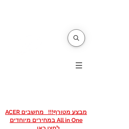
דף הבית
אודותינו
צור קשר
איי אם
אתר הסחר של
טכנולוגיות
www.imshops.co.il
להזמנות/שרות לקוחות
08-8559050
מבצע מטורף!!! מחשבים ACER
All in One במחירים מיוחדים
לחצו כאן...