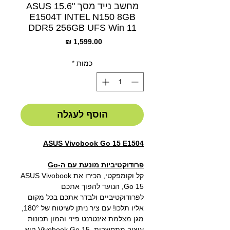
מחשב נייד מסך "15.6 ASUS
E1504T INTEL N150 8GB
DDR5 256GB UFS Win 11
מחיר
כמות
*
הוסף לעגלה
ASUS Vivobook Go 15 E1504
פרודוקטיביות מונעת עם ה-Go
קל וקומפקטי, הכירו את ASUS Vivobook
Go 15, הנועד להפוך אתכם
לפרודוקטיביים ולבדר אתכם בכל מקום
אליו תלכו! עם ציר ניתן לשיטוח של 180°,
מגן מצלמת אינטרנט פיזי והמון תכונות
עיצוב מתחשבות, Vivobook Go 15 הוא