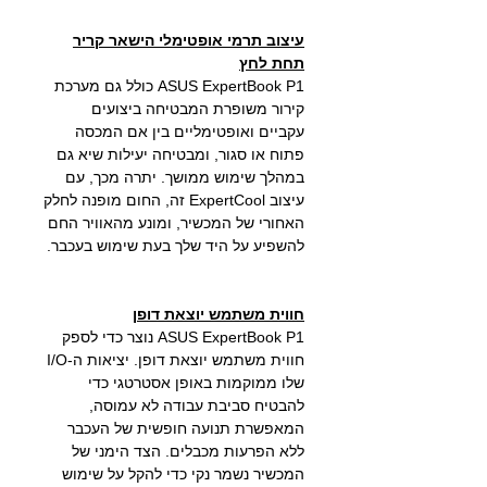
עיצוב תרמי אופטימלי
הישאר קריר
תחת לחץ
ASUS ExpertBook P1 כולל גם מערכת
קירור משופרת המבטיחה ביצועים
עקביים ואופטימליים בין אם המכסה
פתוח או סגור, ומבטיחה יעילות שיא גם
במהלך שימוש ממושך. יתרה מכך, עם
עיצוב ExpertCool זה, החום מופנה לחלק
האחורי של המכשיר, ומונע מהאוויר החם
להשפיע על היד שלך בעת שימוש בעכבר.
חווית משתמש יוצאת דופן
ASUS ExpertBook P1 נוצר כדי לספק
חווית משתמש יוצאת דופן. יציאות ה-I/O
שלו ממוקמות באופן אסטרטגי כדי
להבטיח סביבת עבודה לא עמוסה,
המאפשרת תנועה חופשית של העכבר
ללא הפרעות מכבלים. הצד הימני של
המכשיר נשמר נקי כדי להקל על שימוש