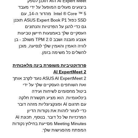
AI Expert Meet
הוא תוכנן לספק
ביצועים מעולים המופעל על ידי מעבד
5
™
Core
®
Intel
מהדור ה-14, עם
SSD
כפול
ASUS Expert Book P1
תוכנן
גם כדי להגן על הפרטיות והנתונים
העסקיים שלך באמצעות חיישן טביעות
אצבע מובנה ושבב
TPM 2.0
משולב
-
בן
לוויה האמין והאמין שלך לנסיעה, מוכן
להשלים כל משימה בזמן
.
פרודוקטיביות משופרת בינה מלאכותית
AI ExpertMeet 2
ASUS AI ExpertMeet 2 נועד לקרב אותך
ואת השותפים העסקיים שלך על ידי
ביטול מחסומים לשיחות ועידה
בינלאומיות. הוא מציע תקשורת חלקה
עם תרגום AI ופונקציונליות מזהה דובר
כדי לעזור לזהות את נקודות הדיון
המרכזיות של כל דובר. בנוסף, תכונת AI
Meeting Minutes מסייעת בחילוץ נקודות
המפתח מהפגישות שלך.