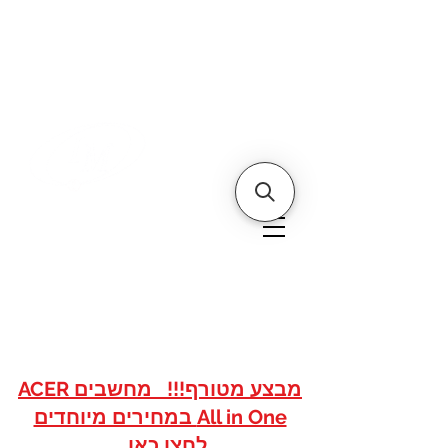
דף הבית
אודותינו
צור קשר
איי אם
אתר הסחר של
טכנולוגיות
www.imshops.co.il
להזמנות/שרות לקוחות
08-8559050
מבצע מטורף!!! מחשבים ACER
All in One במחירים מיוחדים
לחצו כאן...