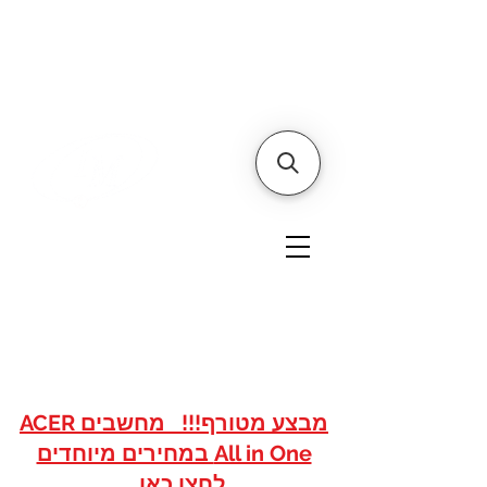
דף הבית
אודותינו
צור קשר
איי אם
אתר הסחר של
טכנולוגיות
www.imshops.co.il
להזמנות/שרות לקוחות
08-8559050
מבצע מטורף!!! מחשבים ACER
All in One במחירים מיוחדים
לחצו כאן...