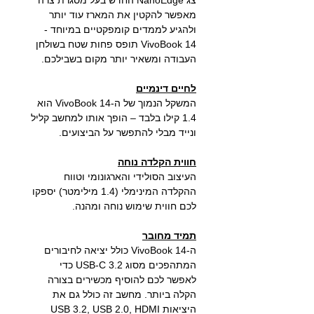
צג NanoEdge החדש בעל מסגרת צרה
מאפשר להקטין את המארז עוד יותר
ולהגיע לממדים קומפקטיים במיוחד -
VivoBook 14 תופס פחות שטח בשולחן
העבודה ומשאיר יותר מקום בשבילכם.
לחיים דינמיים
המשקל הנמוך של ה-VivoBook 14 הוא
1.4 קילו בלבד – הופך אותו למחשב קליל
ונייד מבלי להתפשר על הביצועים.
חווית הקלדה נוחה
העיצוב הסולידי והארגונומי וטווח
ההקלדה המינימלי (1.4 מילימטר) יספקו
לכם חווית שימוש נוחה ומהנה.
תמיד מחובר
ה-VivoBook 14 כולל יציאה לחיבורים
המתהפכים מסוג USB-C 3.2 כדי
לאפשר לכם להוסיף מכשירים בצורה
הקלה ביותר. מחשב זה כולל גם את
היציאות USB 3.2, USB 2.0, HDMI