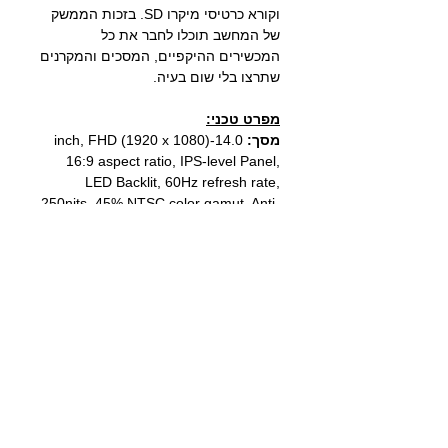
וקורא כרטיסי מיקרו SD. בזכות הממשק
של המחשב תוכלו לחבר את כל
המכשירים ההיקפיים, המסכים והמקרנים
שתרצו בלי שום בעיה.
מפרט טכני:
מסך
:
14.0-inch, FHD (1920 x 1080)
16:9 aspect ratio, IPS-level Panel,
LED Backlit, 60Hz refresh rate,
250nits, 45% NTSC color gamut, Anti-
glare display, TÜV Rheinland-
certified, Non-touch screen,
מעבד:
Intel® Core™ 7 Processor
150U 1.8 GHz (12MB Cache, up to
5.4 GHz, 10 cores, 12 Threads)
מערכת הפעלה:
Windows 11
Microsoft
64bit
זיכרון:
16GB (8GB DDR5 on board +
8GB DDR5 SO-DIMM)
כונן:
512GB SSD M.2 NVMe
כ.מסך:
INTEL
® Graphics