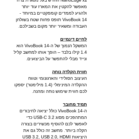
צג NanoEdge החדש בעל מסגרת צרה
מאפשר להקטין את המארז עוד יותר
ולהגיע לממדים קומפקטיים במיוחד -
VivoBook 14 תופס פחות שטח בשולחן
העבודה ומשאיר יותר מקום בשבילכם.
לחיים דינמיים
המשקל הנמוך של ה-VivoBook 14 הוא
1.4 קילו בלבד – הופך אותו למחשב קליל
ונייד מבלי להתפשר על הביצועים.
חווית הקלדה נוחה
העיצוב הסולידי והארגונומי וטווח
ההקלדה המינימלי (1.4 מילימטר) יספקו
לכם חווית שימוש נוחה ומהנה.
תמיד מחובר
ה-VivoBook 14 כולל יציאה לחיבורים
המתהפכים מסוג USB-C 3.2 כדי
לאפשר לכם להוסיף מכשירים בצורה
הקלה ביותר. מחשב זה כולל גם את
היציאות USB 3.2, USB 2.0, HDMI