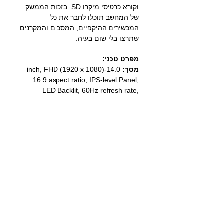
וקורא כרטיסי מיקרו SD. בזכות הממשק
של המחשב תוכלו לחבר את כל
המכשירים ההיקפיים, המסכים והמקרנים
שתרצו בלי שום בעיה.
מפרט טכני:
מסך
:
14.0-inch, FHD (1920 x 1080)
16:9 aspect ratio, IPS-level Panel,
LED Backlit, 60Hz refresh rate,
250nits, 45% NTSC color gamut, Anti-
glare display, TÜV Rheinland-
certified, Non-touch screen,
מעבד:
Intel® Core™ 5 120U 1.4Ghz
up to 5.0Ghz 10 Core Processor, 12M
מערכת הפעלה:
Windows 11
Microsoft
64bit
זיכרון:
8GB (8GB DDR5 on board
+ DDR5 SO-DIMM Expantion)
כונן:
512GB SSD M.2 NVMe
כ.מסך:
INTEL
® Graphics
יציאות/כניסות:
USB2.0 X2, USB3.2