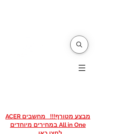
דף הבית
אודותינו
צור קשר
איי אם
אתר הסחר של
טכנולוגיות
www.imshops.co.il
להזמנות/שרות לקוחות
08-8559050
מבצע מטורף!!! מחשבים ACER
All in One במחירים מיוחדים
לחצו כאן...