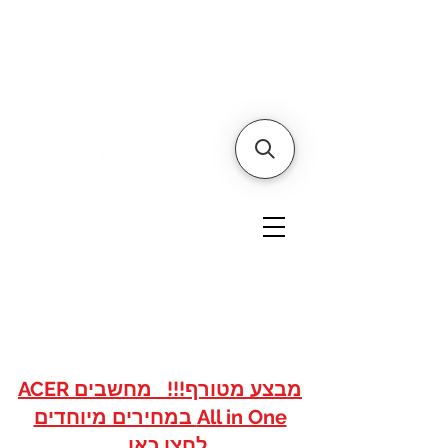
דף הבית
אודותינו
צור קשר
איי אם
אתר הסחר של
טכנולוגיות
www.imshops.co.il
להזמנות/שרות לקוחות
08-8559050
מבצע מטורף!!! מחשבים ACER
All in One במחירים מיוחדים
לחצו כאן...