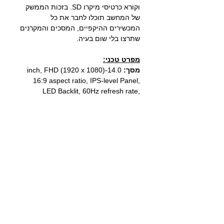
וקורא כרטיסי מיקרו SD. בזכות הממשק
של המחשב תוכלו לחבר את כל
המכשירים ההיקפיים, המסכים והמקרנים
שתרצו בלי שום בעיה.
מפרט טכני:
מסך
:
14.0-inch, FHD (1920 x 1080)
16:9 aspect ratio, IPS-level Panel,
LED Backlit, 60Hz refresh rate,
250nits, 45% NTSC color gamut, Anti-
glare display, TÜV Rheinland-
certified, Non-touch screen,
מעבד:
Intel® Core™ 5 120U 1.4Ghz
up to 5.0Ghz 10 Core Processor, 12M
מערכת הפעלה:
Windows 11
Microsoft
64bit
זיכרון:
24GB (8GB DDR5 on board +
16GB DDR5 SO-DIMM)
כונן:
1TB SSD M.2 NVMe
כ.מסך:
INTEL
® Graphics
יציאות/כניסות:
USB2.0 X2, USB3.2