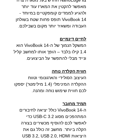
צג NanoEdge החדש בעל מסגרת צרה
מאפשר להקטין את המארז עוד יותר
ולהגיע לממדים קומפקטיים במיוחד -
VivoBook 14 תופס פחות שטח בשולחן
העבודה ומשאיר יותר מקום בשבילכם.
לחיים דינמיים
המשקל הנמוך של ה-VivoBook 14 הוא
1.4 קילו בלבד – הופך אותו למחשב קליל
ונייד מבלי להתפשר על הביצועים.
חווית הקלדה נוחה
העיצוב הסולידי והארגונומי וטווח
ההקלדה המינימלי (1.4 מילימטר) יספקו
לכם חווית שימוש נוחה ומהנה.
תמיד מחובר
ה-VivoBook 14 כולל יציאה לחיבורים
המתהפכים מסוג USB-C 3.2 כדי
לאפשר לכם להוסיף מכשירים בצורה
הקלה ביותר. מחשב זה כולל גם את
היציאות USB 3.2, USB 2.0, HDMI