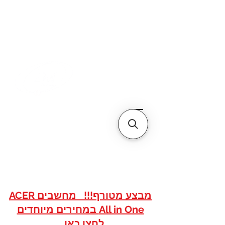
דף הבית
אודותינו
צור קשר
איי אם
אתר הסחר של
טכנולוגיות
www.imshops.co.il
להזמנות/שרות לקוחות
08-8559050
מבצע מטורף!!! מחשבים ACER
All in One במחירים מיוחדים
לחצו כאן...