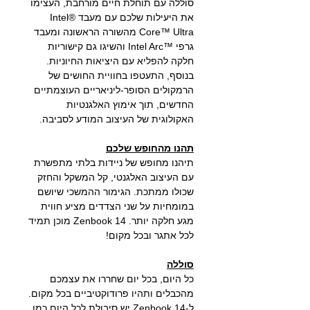
סוללה עם תוחלת חיים מורחבת, העצימו
את היעילות שלכם עם מעבד Intel®
Core™‎ Ultra מהשורה הראשונה ומעבד
גרפי Intel Arc™‎ והשיגו גם קישוריות
חלקה להפליא עם היציאות החיוניות.
בנוסף, התעטפו בחוויית החושים של
הרמקולים הסופר-ליניאריים העוצמתיים
החדשים, תוך אימוץ האלגנטיות
האקולוגית של העיצוב המודע לסביבה.
תהנו מהחופש שלכם
תיהנו מחופש של ניידות בלתי מתפשרת
עם העיצוב האלגנטי, קל המשקל והחזק
שכולו ממתכת. הגימור ההמשכי שיושם
במומחיות על שני הצדדים מציע חווית
מגע חלקה יותר. Zenbook 14 מוכן תמיד
לכל אתגר ובכל מקום!
סוללה
כל היום, בכל יום שחררו את עצמכם
מהכבלים ותהיו פרודוקטיביים בכל מקום.
ל-Zenbook 14 יש סיבולת לכל היום כמו