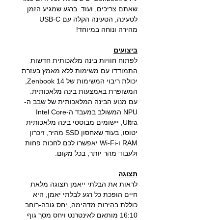
שאתם צריכים, ועוד. ברגע שמגיע הזמן
לטעינה, הטעינה הקלה עם USB-C
מהירה ונוחה במיוחד!
ביצועים
לפתוח חוויות בינה מלאכותית חדשות
התמודדו עם משימות ללא מאמץ בעזרת
יכולת ריבוי המשימות של Zenbook 14,
המשופרת באמצעות בינה מלאכותית.
עם מנוע הבינה המלאכותית של שבב ה-
NPU המשולב במעבד ה-Intel Core
Ultra, יישומים מבוססי בינה מלאכותית
יטוסו, בעוד שאחסון SSD מהיר, זיכרון
RAM ו-Wi-Fi יאפשרו לכם לחכות פחות
ולעבוד מהר יותר, בכל מקום.
תצוגה
לראות את הבלתי ייאמן תצוגה מלאת
חיים הופכת כל רגע לבלתי יאמן, היא
כוללת בהירות מדהימה, יחס גובה-רוחב
16:10 מותאם לאינטרנט ויחס מסך גוף