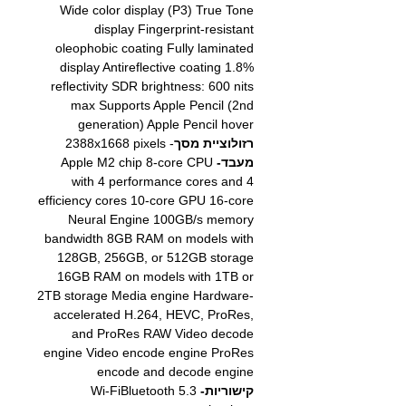
Wide color display (P3) True Tone
display Fingerprint-resistant
oleophobic coating Fully laminated
display Antireflective coating 1.8%
reflectivity SDR brightness: 600 nits
max Supports Apple Pencil (2nd
generation) Apple Pencil hover
רזולוציית מסך
- 2388x1668 pixels
מעבד-
Apple M2 chip 8-core CPU
with 4 performance cores and 4
efficiency cores 10-core GPU 16-core
Neural Engine 100GB/s memory
bandwidth 8GB RAM on models with
128GB, 256GB, or 512GB storage
16GB RAM on models with 1TB or
2TB storage Media engine Hardware-
accelerated H.264, HEVC, ProRes,
and ProRes RAW Video decode
engine Video encode engine ProRes
encode and decode engine
קישוריות-
Wi-FiBluetooth 5.3