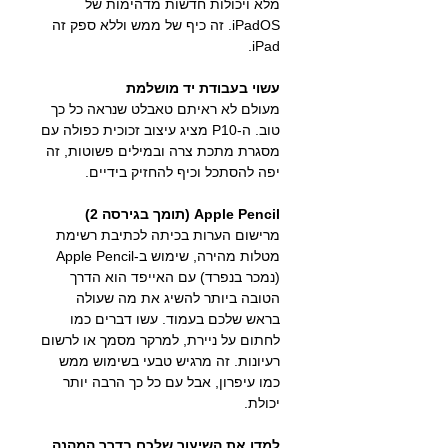
מלא ויכולות חדשות מדהימות של
iPadOS. זה כיף של ממש וללא ספק זה
iPad.
עשוי בעבודת יד מושלמת
מעולם לא ראיתם טאבלט שנראה כל כך
טוב. ה-P10 מציג עיצוב זכוכית כפולה עם
מסגרת מתכת צרה ובמילים פשוטות, זה
יפה להסתכל וכיף להחזיק בידיים.
Apple Pencil (תומך בגירסה 2)
מרישום הערות בכיתה לכתיבת רשימת
מטלות מהירה, שימוש ב-Apple Pencil
(נמכר בנפרד) עם האייפד הוא הדרך
הטובה ביותר להשיג את מה שעולה
בראש שלכם בעמוד. עשו דברים כמו
לחתום על ניירת, למרקר מסמך או לרשום
רעיונות. זה מרגיש טבעי בשימוש ממש
כמו עיפרון, אבל עם כל כך הרבה יותר
יכולת.
למדו את השיעור שלכם בדרך המהנה