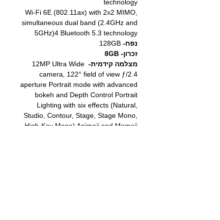
technology
Wi‑Fi 6E (802.11ax) with 2x2 MIMO,
simultaneous dual band (2.4GHz and
5GHz)4 Bluetooth 5.3 technology
נפח-
128GB
זכרון- 8GB
מצלמה קידמית-
12MP Ultra Wide
camera, 122° field of view ƒ/2.4
aperture Portrait mode with advanced
bokeh and Depth Control Portrait
Lighting with six effects (Natural,
Studio, Contour, Stage, Stage Mono,
High‑Key Mono) Animoji and Memoji
Smart HDR 4 1080p HD video
recording at 25 fps, 30 fps, or 60 fps
Time‑lapse video with stabilization
Extended dynamic range for video up
to 30 fps Cinematic video stabilization
(1080p and 720p) Wide color capture
for photos and Live Photos Lens
correction Retina Flash Auto image
stabilization Burst mode