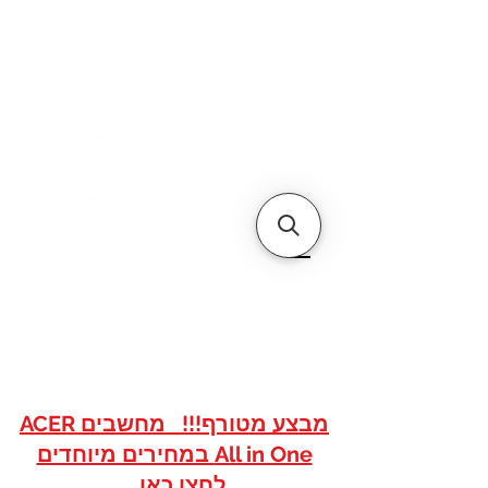
דף הבית
אודותינו
צור קשר
איי אם
אתר הסחר של
טכנולוגיות
www.imshops.co.il
להזמנות/שרות לקוחות
08-8559050
מבצע מטורף!!! מחשבים ACER
All in One במחירים מיוחדים
לחצו כאן...